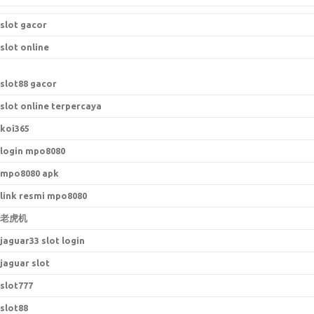
slot gacor
slot online
slot88 gacor
slot online terpercaya
koi365
login mpo8080
mpo8080 apk
link resmi mpo8080
老虎机
jaguar33 slot login
jaguar slot
slot777
slot88