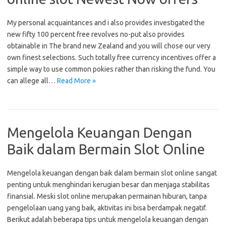
My personal acquaintances and i also provides investigated the
new fifty 100 percent free revolves no-put also provides
obtainable in The brand new Zealand and you will chose our very
own finest selections. Such totally free currency incentives offer a
simple way to use common pokies rather than risking the fund. You
can allege all…
Read More »
Mengelola Keuangan Dengan
Baik dalam Bermain Slot Online
Mengelola keuangan dengan baik dalam bermain slot online sangat
penting untuk menghindari kerugian besar dan menjaga stabilitas
finansial. Meski slot online merupakan permainan hiburan, tanpa
pengelolaan uang yang baik, aktivitas ini bisa berdampak negatif.
Berikut adalah beberapa tips untuk mengelola keuangan dengan