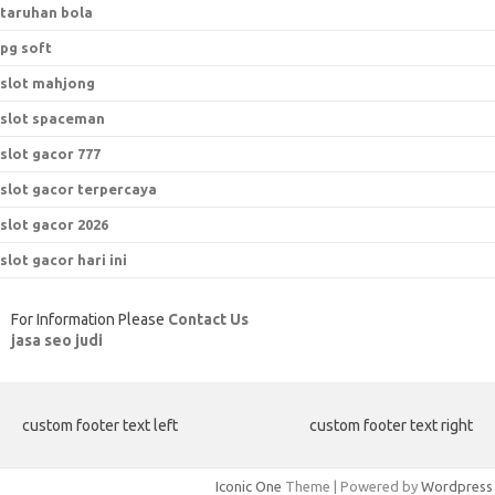
taruhan bola
pg soft
slot mahjong
slot spaceman
slot gacor 777
slot gacor terpercaya
slot gacor 2026
slot gacor hari ini
For Information Please
Contact Us
jasa seo judi
custom footer text left
custom footer text right
Iconic One
Theme | Powered by
Wordpress