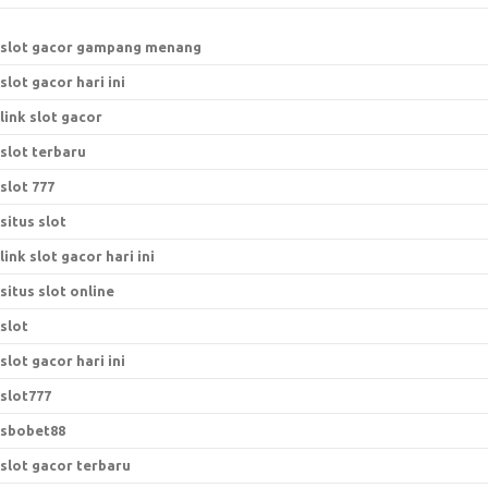
slot gacor gampang menang
slot gacor hari ini
link slot gacor
slot terbaru
slot 777
situs slot
link slot gacor hari ini
situs slot online
slot
slot gacor hari ini
slot777
sbobet88
slot gacor terbaru