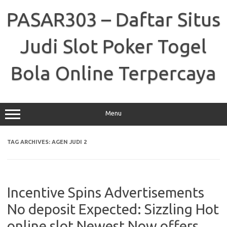
Skip
to
PASAR303 – Daftar Situs
content
Judi Slot Poker Togel
Bola Online Terpercaya
Menu
TAG ARCHIVES:
AGEN JUDI 2
Incentive Spins Advertisements
No deposit Expected: Sizzling Hot
online slot Newest Now offers