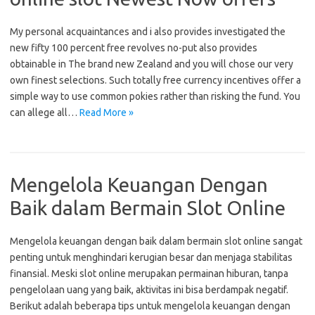
My personal acquaintances and i also provides investigated the
new fifty 100 percent free revolves no-put also provides
obtainable in The brand new Zealand and you will chose our very
own finest selections. Such totally free currency incentives offer a
simple way to use common pokies rather than risking the fund. You
can allege all…
Read More »
Mengelola Keuangan Dengan
Baik dalam Bermain Slot Online
Mengelola keuangan dengan baik dalam bermain slot online sangat
penting untuk menghindari kerugian besar dan menjaga stabilitas
finansial. Meski slot online merupakan permainan hiburan, tanpa
pengelolaan uang yang baik, aktivitas ini bisa berdampak negatif.
Berikut adalah beberapa tips untuk mengelola keuangan dengan