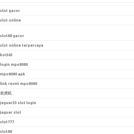
slot gacor
slot online
slot88 gacor
slot online terpercaya
koi365
login mpo8080
mpo8080 apk
link resmi mpo8080
老虎机
jaguar33 slot login
jaguar slot
slot777
slot88