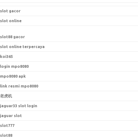
slot gacor
slot online
slot88 gacor
slot online terpercaya
koi365
login mpo8080
mpo8080 apk
link resmi mpo8080
老虎机
jaguar33 slot login
jaguar slot
slot777
slot88