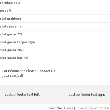
taruhan bola
pg soft
slot mahjong
slot spaceman
slot gacor 777
slot gacor terpercaya
slot gacor 2026
slot gacor hari ini
For Information Please
Contact Us
jasa seo judi
custom footer text left
custom footer text right
Iconic One
Theme | Powered by
Wordpress