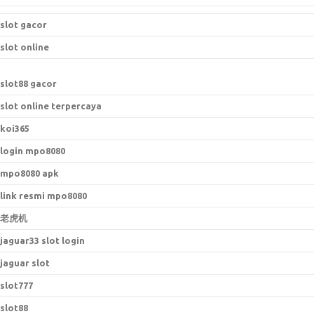
slot gacor
slot online
slot88 gacor
slot online terpercaya
koi365
login mpo8080
mpo8080 apk
link resmi mpo8080
老虎机
jaguar33 slot login
jaguar slot
slot777
slot88