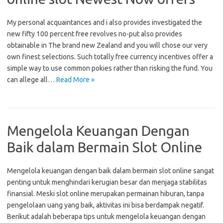
My personal acquaintances and i also provides investigated the
new fifty 100 percent free revolves no-put also provides
obtainable in The brand new Zealand and you will chose our very
own finest selections. Such totally free currency incentives offer a
simple way to use common pokies rather than risking the fund. You
can allege all…
Read More »
Mengelola Keuangan Dengan
Baik dalam Bermain Slot Online
Mengelola keuangan dengan baik dalam bermain slot online sangat
penting untuk menghindari kerugian besar dan menjaga stabilitas
finansial. Meski slot online merupakan permainan hiburan, tanpa
pengelolaan uang yang baik, aktivitas ini bisa berdampak negatif.
Berikut adalah beberapa tips untuk mengelola keuangan dengan