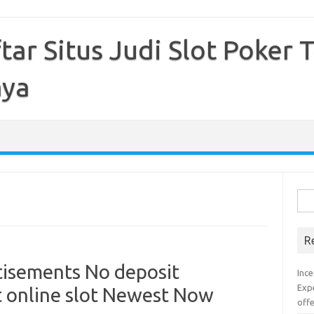
ar Situs Judi Slot Poker 
aya
Sea
for:
R
tisements No deposit
Inc
Exp
t online slot Newest Now
off