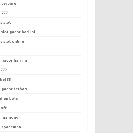
t terbaru
t 777
us slot
k slot gacor hari ini
us slot online
t
t gacor hari ini
t777
bet88
t gacor terbaru
uhan bola
soft
t mahjong
t spaceman