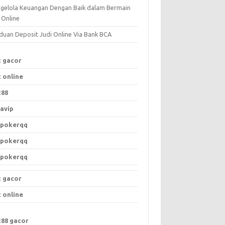
gelola Keuangan Dengan Baik dalam Bermain
 Online
duan Deposit Judi Online Via Bank BCA
t gacor
t online
t88
avip
bpokerqq
bpokerqq
bpokerqq
t gacor
t online
t88 gacor