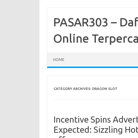
Skip
to
content
PASAR303 – Daft
Online Terperc
HOME
CATEGORY ARCHIVES:
DRAGON SLOT
Incentive Spins Adver
Expected: Sizzling Ho