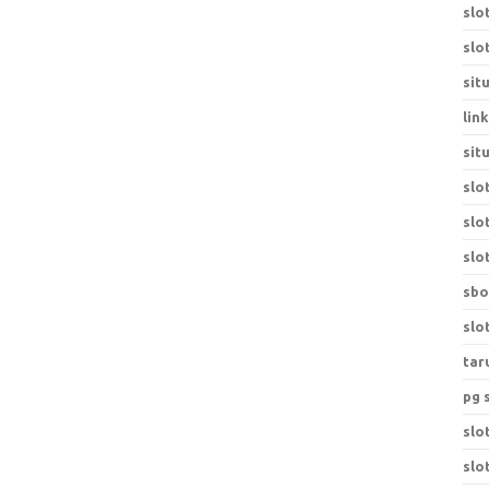
slo
slo
sit
lin
sit
slo
slo
slo
sbo
slo
tar
pg 
slo
slo