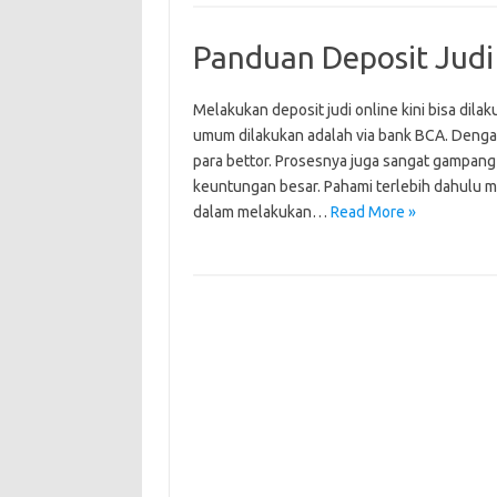
Panduan Deposit Judi
Melakukan deposit judi online kini bisa dil
umum dilakukan adalah via bank BCA. Denga
para bettor. Prosesnya juga sangat gampang
keuntungan besar. Pahami terlebih dahulu
dalam melakukan…
Read More »