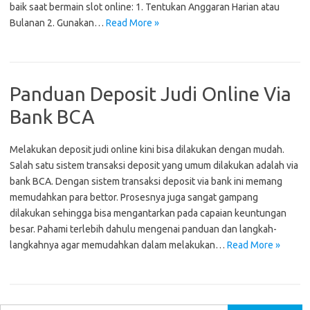
baik saat bermain slot online: 1. Tentukan Anggaran Harian atau
Bulanan 2. Gunakan…
Read More »
Panduan Deposit Judi Online Via
Bank BCA
Melakukan deposit judi online kini bisa dilakukan dengan mudah.
Salah satu sistem transaksi deposit yang umum dilakukan adalah via
bank BCA. Dengan sistem transaksi deposit via bank ini memang
memudahkan para bettor. Prosesnya juga sangat gampang
dilakukan sehingga bisa mengantarkan pada capaian keuntungan
besar. Pahami terlebih dahulu mengenai panduan dan langkah-
langkahnya agar memudahkan dalam melakukan…
Read More »