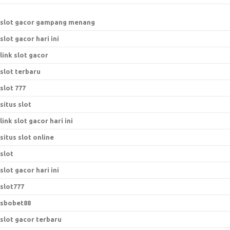
slot gacor gampang menang
slot gacor hari ini
link slot gacor
slot terbaru
slot 777
situs slot
link slot gacor hari ini
situs slot online
slot
slot gacor hari ini
slot777
sbobet88
slot gacor terbaru