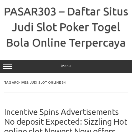
Skip
to
PASAR303 – Daftar Situs
content
Judi Slot Poker Togel
Bola Online Terpercaya
Menu
TAG ARCHIVES:
JUDI SLOT ONLINE 34
Incentive Spins Advertisements
No deposit Expected: Sizzling Hot
online slot Newest Now offers