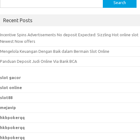
S
e
a
Recent Posts
r
c
Incentive Spins Advertisements No deposit Expected: Sizzling Hot online slot
h
Newest Now offers
f
Mengelola Keuangan Dengan Baik dalam Bermain Slot Online
o
r
Panduan Deposit Judi Online Via Bank BCA
:
slot gacor
slot online
slot88
mejavip
hkbpokerqq
hkbpokerqq
hkbpokerqq