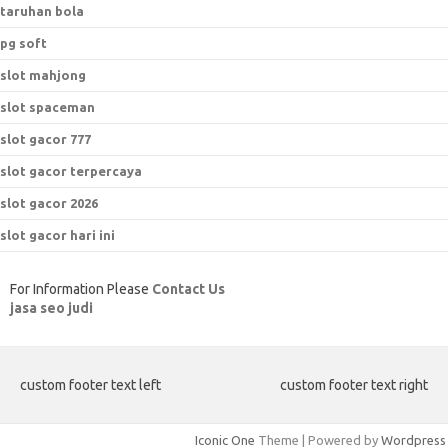
taruhan bola
pg soft
slot mahjong
slot spaceman
slot gacor 777
slot gacor terpercaya
slot gacor 2026
slot gacor hari ini
For Information Please
Contact Us
jasa seo judi
custom footer text left
custom footer text right
Iconic One
Theme | Powered by
Wordpress