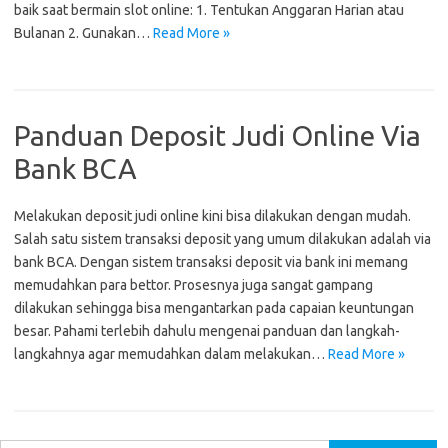
baik saat bermain slot online: 1. Tentukan Anggaran Harian atau
Bulanan 2. Gunakan…
Read More »
Panduan Deposit Judi Online Via
Bank BCA
Melakukan deposit judi online kini bisa dilakukan dengan mudah.
Salah satu sistem transaksi deposit yang umum dilakukan adalah via
bank BCA. Dengan sistem transaksi deposit via bank ini memang
memudahkan para bettor. Prosesnya juga sangat gampang
dilakukan sehingga bisa mengantarkan pada capaian keuntungan
besar. Pahami terlebih dahulu mengenai panduan dan langkah-
langkahnya agar memudahkan dalam melakukan…
Read More »