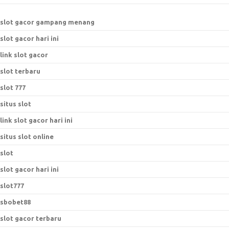
slot gacor gampang menang
slot gacor hari ini
link slot gacor
slot terbaru
slot 777
situs slot
link slot gacor hari ini
situs slot online
slot
slot gacor hari ini
slot777
sbobet88
slot gacor terbaru