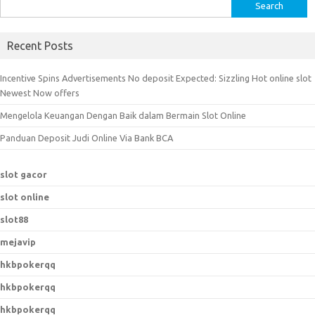
S
e
a
Recent Posts
r
c
Incentive Spins Advertisements No deposit Expected: Sizzling Hot online slot
h
Newest Now offers
f
Mengelola Keuangan Dengan Baik dalam Bermain Slot Online
o
r
Panduan Deposit Judi Online Via Bank BCA
:
slot gacor
slot online
slot88
mejavip
hkbpokerqq
hkbpokerqq
hkbpokerqq