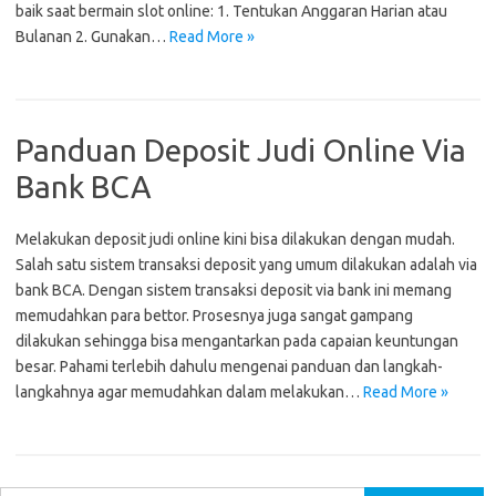
baik saat bermain slot online: 1. Tentukan Anggaran Harian atau
Bulanan 2. Gunakan…
Read More »
Panduan Deposit Judi Online Via
Bank BCA
Melakukan deposit judi online kini bisa dilakukan dengan mudah.
Salah satu sistem transaksi deposit yang umum dilakukan adalah via
bank BCA. Dengan sistem transaksi deposit via bank ini memang
memudahkan para bettor. Prosesnya juga sangat gampang
dilakukan sehingga bisa mengantarkan pada capaian keuntungan
besar. Pahami terlebih dahulu mengenai panduan dan langkah-
langkahnya agar memudahkan dalam melakukan…
Read More »