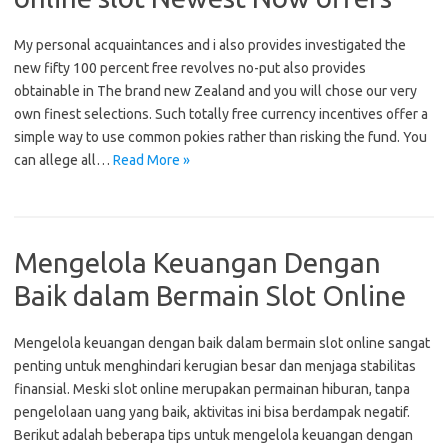
My personal acquaintances and i also provides investigated the
new fifty 100 percent free revolves no-put also provides
obtainable in The brand new Zealand and you will chose our very
own finest selections. Such totally free currency incentives offer a
simple way to use common pokies rather than risking the fund. You
can allege all…
Read More »
Mengelola Keuangan Dengan
Baik dalam Bermain Slot Online
Mengelola keuangan dengan baik dalam bermain slot online sangat
penting untuk menghindari kerugian besar dan menjaga stabilitas
finansial. Meski slot online merupakan permainan hiburan, tanpa
pengelolaan uang yang baik, aktivitas ini bisa berdampak negatif.
Berikut adalah beberapa tips untuk mengelola keuangan dengan