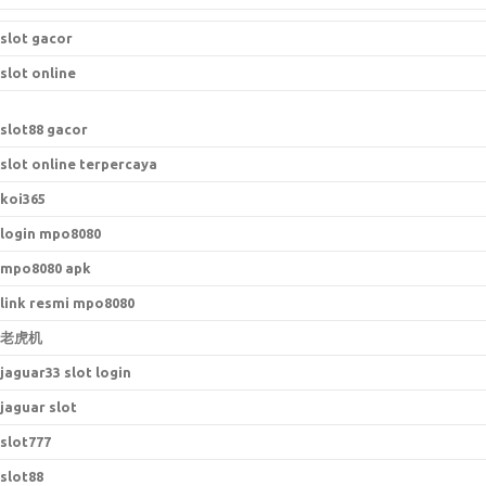
slot gacor
slot online
slot88 gacor
slot online terpercaya
koi365
login mpo8080
mpo8080 apk
link resmi mpo8080
老虎机
jaguar33 slot login
jaguar slot
slot777
slot88