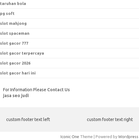
taruhan bola
pg soft
slot mahjong
slot spaceman
slot gacor 777
slot gacor terpercaya
slot gacor 2026
slot gacor hari ini
For Information Please
Contact Us
jasa seo judi
custom footer text left
custom footer text right
Iconic One
Theme | Powered by
Wordpress