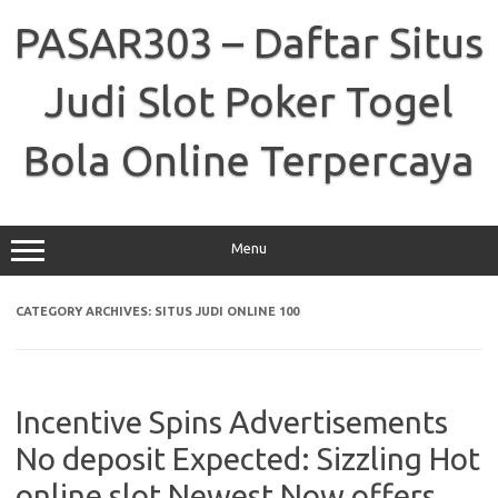
Skip
to
PASAR303 – Daftar Situs
content
Judi Slot Poker Togel
Bola Online Terpercaya
Menu
CATEGORY ARCHIVES:
SITUS JUDI ONLINE 100
Incentive Spins Advertisements
No deposit Expected: Sizzling Hot
online slot Newest Now offers