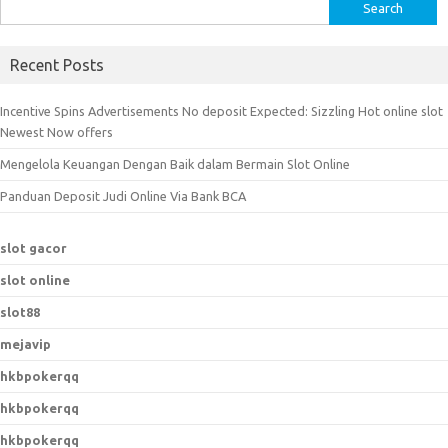
S
e
a
Recent Posts
r
c
Incentive Spins Advertisements No deposit Expected: Sizzling Hot online slot
h
Newest Now offers
f
Mengelola Keuangan Dengan Baik dalam Bermain Slot Online
o
r
Panduan Deposit Judi Online Via Bank BCA
:
slot gacor
slot online
slot88
mejavip
hkbpokerqq
hkbpokerqq
hkbpokerqq