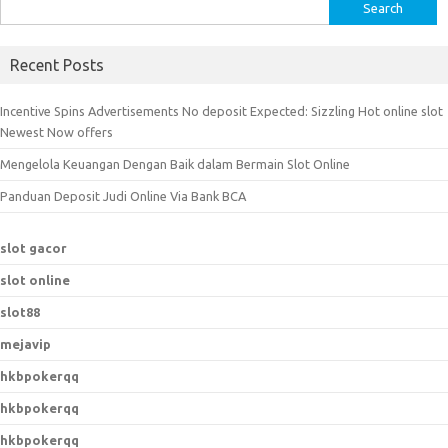
S
e
a
Recent Posts
r
c
Incentive Spins Advertisements No deposit Expected: Sizzling Hot online slot
h
Newest Now offers
f
Mengelola Keuangan Dengan Baik dalam Bermain Slot Online
o
r
Panduan Deposit Judi Online Via Bank BCA
:
slot gacor
slot online
slot88
mejavip
hkbpokerqq
hkbpokerqq
hkbpokerqq