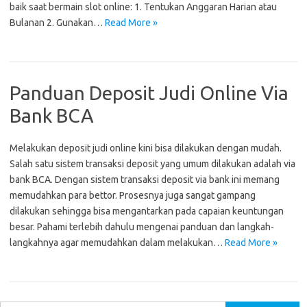
baik saat bermain slot online: 1. Tentukan Anggaran Harian atau
Bulanan 2. Gunakan…
Read More »
Panduan Deposit Judi Online Via
Bank BCA
Melakukan deposit judi online kini bisa dilakukan dengan mudah.
Salah satu sistem transaksi deposit yang umum dilakukan adalah via
bank BCA. Dengan sistem transaksi deposit via bank ini memang
memudahkan para bettor. Prosesnya juga sangat gampang
dilakukan sehingga bisa mengantarkan pada capaian keuntungan
besar. Pahami terlebih dahulu mengenai panduan dan langkah-
langkahnya agar memudahkan dalam melakukan…
Read More »