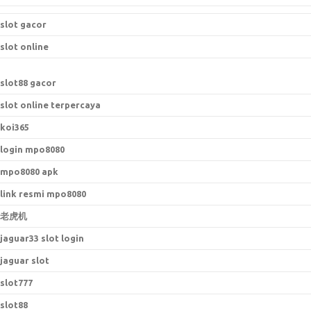
slot gacor
slot online
slot88 gacor
slot online terpercaya
koi365
login mpo8080
mpo8080 apk
link resmi mpo8080
老虎机
jaguar33 slot login
jaguar slot
slot777
slot88