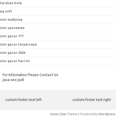
taruhan bola
pg soft
slot mahjong
slot spaceman
slot gacor 777
slot gacor terpercaya
slot gacor 2026
slot gacor hari ini
For Information Please
Contact Us
jasa seo judi
custom footer text left
custom footer text right
Iconic One
Theme | Powered by
Wordpress