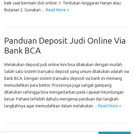
baik saat bermain slot online: 1. Tentukan Anggaran Harian atau
Bulanan 2. Gunakan…
Read More »
Panduan Deposit Judi Online Via
Bank BCA
Melakukan deposit judi online kini bisa dilakukan dengan mudah.
Salah satu sistem transaksi deposit yang umum dilakukan adalah via
bank BCA. Dengan sistem transaksi deposit via bank ini memang
memudahkan para bettor. Prosesnya juga sangat gampang
dilakukan sehingga bisa mengantarkan pada capaian keuntungan
besar. Pahami terlebih dahulu mengenai panduan dan langkah-
langkahnya agar memudahkan dalam melakukan…
Read More »