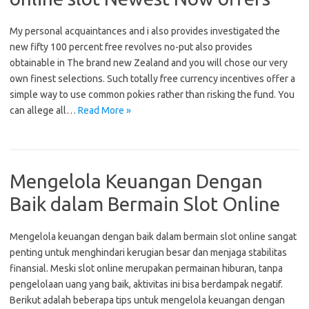
My personal acquaintances and i also provides investigated the
new fifty 100 percent free revolves no-put also provides
obtainable in The brand new Zealand and you will chose our very
own finest selections. Such totally free currency incentives offer a
simple way to use common pokies rather than risking the fund. You
can allege all…
Read More »
Mengelola Keuangan Dengan
Baik dalam Bermain Slot Online
Mengelola keuangan dengan baik dalam bermain slot online sangat
penting untuk menghindari kerugian besar dan menjaga stabilitas
finansial. Meski slot online merupakan permainan hiburan, tanpa
pengelolaan uang yang baik, aktivitas ini bisa berdampak negatif.
Berikut adalah beberapa tips untuk mengelola keuangan dengan