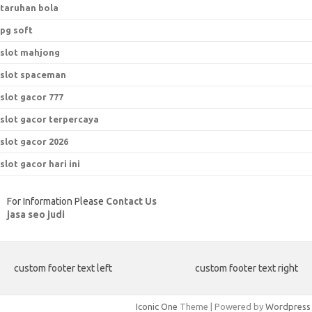
taruhan bola
pg soft
slot mahjong
slot spaceman
slot gacor 777
slot gacor terpercaya
slot gacor 2026
slot gacor hari ini
For Information Please
Contact Us
jasa seo judi
custom footer text left
custom footer text right
Iconic One
Theme | Powered by
Wordpress