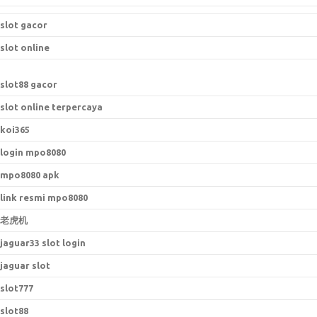
slot gacor
slot online
slot88 gacor
slot online terpercaya
koi365
login mpo8080
mpo8080 apk
link resmi mpo8080
老虎机
jaguar33 slot login
jaguar slot
slot777
slot88