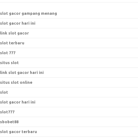
slot gacor gampang menang
slot gacor hari ini
link slot gacor
slot terbaru
slot 777
situs slot
link slot gacor hari ini
situs slot online
slot
slot gacor hari ini
slot777
sbobet88
slot gacor terbaru